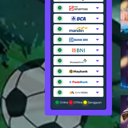
Online
Offline
Gangguan