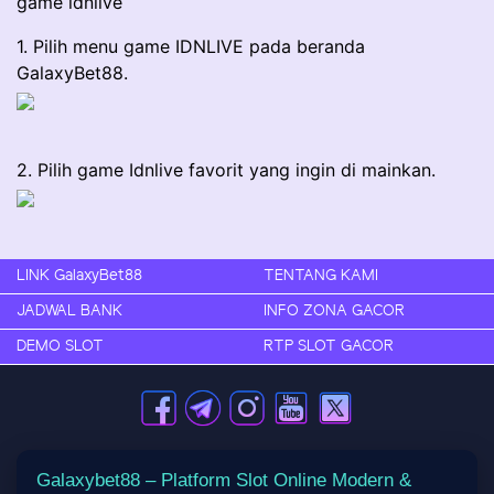
game idnlive
1. Pilih menu game IDNLIVE pada beranda
GalaxyBet88.
2. Pilih game Idnlive favorit yang ingin di mainkan.
LINK GalaxyBet88
TENTANG KAMI
JADWAL BANK
INFO ZONA GACOR
DEMO SLOT
RTP SLOT GACOR
Galaxybet88 – Platform Slot Online Modern &