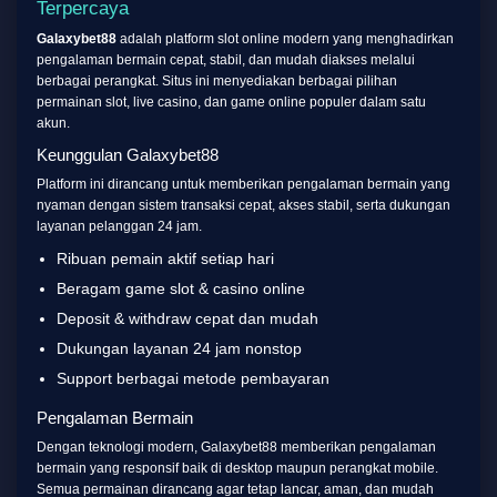
Terpercaya
Galaxybet88
adalah platform slot online modern yang menghadirkan
pengalaman bermain cepat, stabil, dan mudah diakses melalui
berbagai perangkat. Situs ini menyediakan berbagai pilihan
permainan slot, live casino, dan game online populer dalam satu
akun.
Keunggulan Galaxybet88
Platform ini dirancang untuk memberikan pengalaman bermain yang
nyaman dengan sistem transaksi cepat, akses stabil, serta dukungan
layanan pelanggan 24 jam.
Ribuan pemain aktif setiap hari
Beragam game slot & casino online
Deposit & withdraw cepat dan mudah
Dukungan layanan 24 jam nonstop
Support berbagai metode pembayaran
Pengalaman Bermain
Dengan teknologi modern, Galaxybet88 memberikan pengalaman
bermain yang responsif baik di desktop maupun perangkat mobile.
Semua permainan dirancang agar tetap lancar, aman, dan mudah